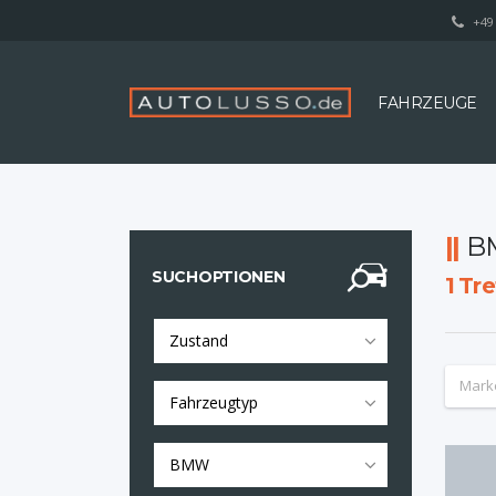
+49 
FAHRZEUGE
B
SUCHOPTIONEN
1
Tre
Zustand
Mark
Fahrzeugtyp
BMW