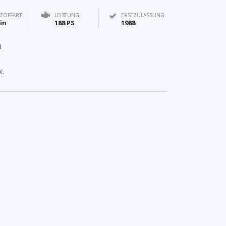
STOFFART
LEISTUNG
ERSTZULASSUNG
in
188 PS
1988
1
K.