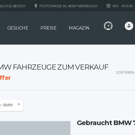
(0) 2132 6857231
POSTSTRASSE 36, 40667 MEERBUSCH
MO - FR 9.00 -
GESUCHE
PREISE
MAGAZIN
MW FAHRZEUGE ZUM VERKAUF
SORTIEREN
ffer
e:
BMW
Gebraucht BMW 