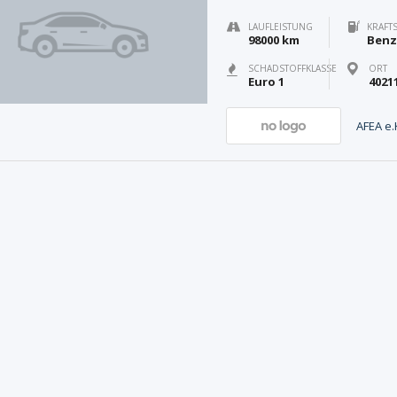
LAUFLEISTUNG
KRAFT
98000 km
Benz
SCHADSTOFFKLASSE
ORT
Euro 1
4021
AFEA e.