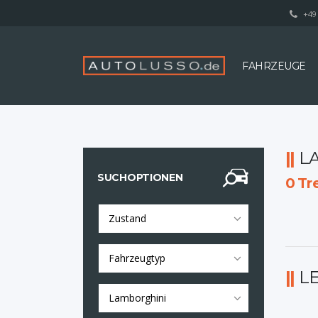
+49 
FAHRZEUGE
L
SUCHOPTIONEN
0
Tre
Zustand
Fahrzeugtyp
L
Lamborghini