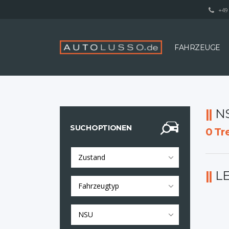
+49 
FAHRZEUGE
N
SUCHOPTIONEN
0
Tre
Zustand
L
Fahrzeugtyp
NSU