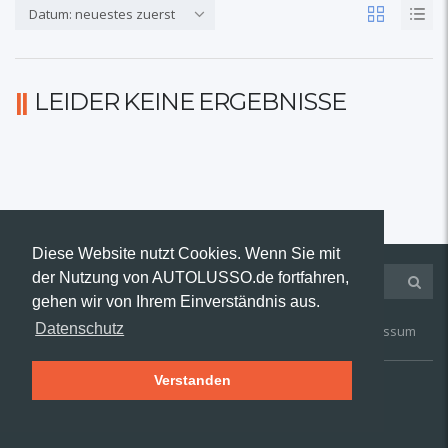
Datum: neuestes zuerst
LEIDER KEINE ERGEBNISSE
Diese Website nutzt Cookies. Wenn Sie mit
der Nutzung von AUTOLUSSO.de fortfahren,
gehen wir von Ihrem Einverständnis aus.
Datenschutz
Kontakt
AGB
Widerruf
Datenschutz
Impressum
Verstanden
© 2019 AUTOLUSSO.de | Alle Rechte vorbehalten.