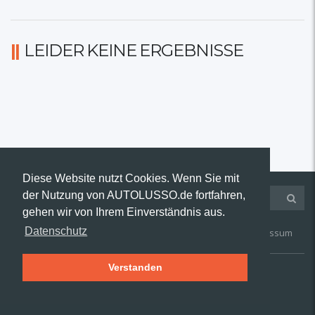
LEIDER KEINE ERGEBNISSE
Diese Website nutzt Cookies. Wenn Sie mit
der Nutzung von AUTOLUSSO.de fortfahren,
gehen wir von Ihrem Einverständnis aus.
Datenschutz
Kontakt
AGB
Widerruf
Datenschutz
Impressum
Verstanden
© 2019 AUTOLUSSO.de | Alle Rechte vorbehalten.