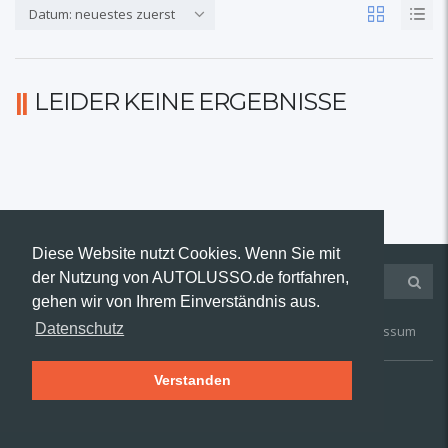
Datum: neuestes zuerst
LEIDER KEINE ERGEBNISSE
Diese Website nutzt Cookies. Wenn Sie mit
der Nutzung von AUTOLUSSO.de fortfahren,
gehen wir von Ihrem Einverständnis aus.
Datenschutz
Kontakt
AGB
Widerruf
Datenschutz
Impressum
Verstanden
© 2019 AUTOLUSSO.de | Alle Rechte vorbehalten.