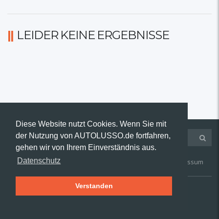
LEIDER KEINE ERGEBNISSE
Diese Website nutzt Cookies. Wenn Sie mit
der Nutzung von AUTOLUSSO.de fortfahren,
gehen wir von Ihrem Einverständnis aus.
Datenschutz
Kontakt
AGB
Widerruf
Datenschutz
Impressum
Verstanden
© 2019 AUTOLUSSO.de | Alle Rechte vorbehalten.