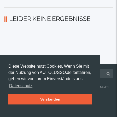
LEIDER KEINE ERGEBNISSE
Diese Website nutzt Cookies. Wenn Sie mit
der Nutzung von AUTOLUSSO.de fortfahren,
gehen wir von Ihrem Einverständnis aus.
Datenschutz
Kontakt
AGB
Widerruf
Datenschutz
Impressum
Verstanden
© 2019 AUTOLUSSO.de | Alle Rechte vorbehalten.