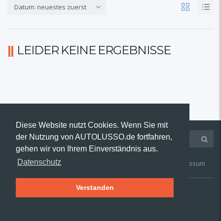
Datum: neuestes zuerst
LEIDER KEINE ERGEBNISSE
Diese Website nutzt Cookies. Wenn Sie mit
der Nutzung von AUTOLUSSO.de fortfahren,
gehen wir von Ihrem Einverständnis aus.
Datenschutz
Kontakt
AGB
Widerruf
Datenschutz
Impressum
Verstanden
© 2019 AUTOLUSSO.de | Alle Rechte vorbehalten.