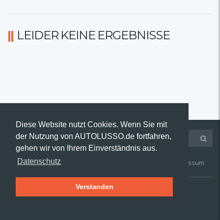
LEIDER KEINE ERGEBNISSE
Diese Website nutzt Cookies. Wenn Sie mit
der Nutzung von AUTOLUSSO.de fortfahren,
gehen wir von Ihrem Einverständnis aus.
Datenschutz
Kontakt
AGB
Widerruf
Datenschutz
Impressum
Verstanden
© 2019 AUTOLUSSO.de | Alle Rechte vorbehalten.