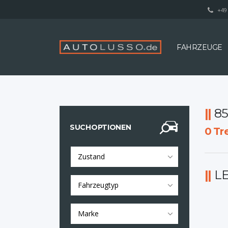
+49 
FAHRZEUGE
8
SUCHOPTIONEN
0
Tre
Zustand
L
Fahrzeugtyp
Marke