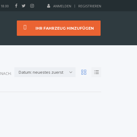
 18.00
ANMELDEN
REGISTRIEREN
IHR FAHRZEUG HINZUFÜGEN
Datum: neuestes zuerst
 NACH: