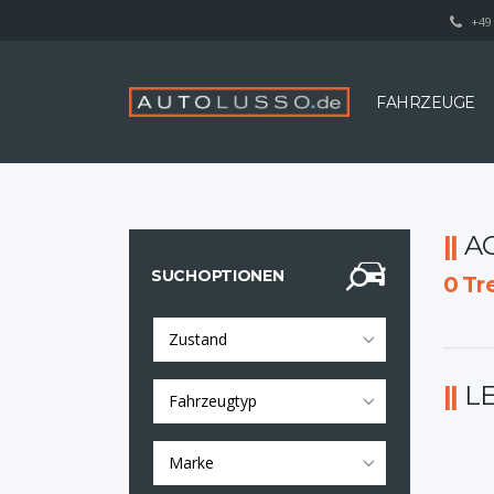
+49 
FAHRZEUGE
A
SUCHOPTIONEN
0
Tre
Zustand
L
Fahrzeugtyp
Marke