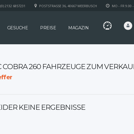
(0) 2132 6857231
POSTSTRASSE 36, 40667 MEERBUSCH
MO - FR 9.00 -
GESUCHE
PREISE
MAGAZIN
C COBRA 260 FAHRZEUGE ZUM VERKAU
ffer
EIDER KEINE ERGEBNISSE