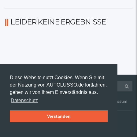
LEIDER KEINE ERGEBNISSE
Diese Website nutzt Cookies. Wenn Sie mit
der Nutzung von AUTOLUSSO.de fortfahren,
gehen wir von Ihrem Einverständnis aus.
Datenschutz
Kontakt
AGB
Widerruf
Datenschutz
Impressum
Verstanden
© 2019 AUTOLUSSO.de | Alle Rechte vorbehalten.