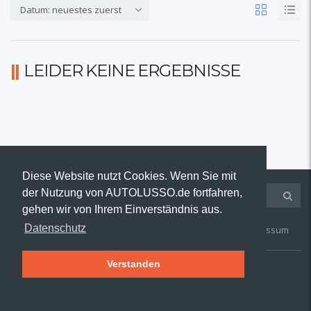
Datum: neuestes zuerst
LEIDER KEINE ERGEBNISSE
Diese Website nutzt Cookies. Wenn Sie mit
der Nutzung von AUTOLUSSO.de fortfahren,
gehen wir von Ihrem Einverständnis aus.
Datenschutz
Kontakt
AGB
Widerruf
Datenschutz
Impressum
Verstanden
© 2019 AUTOLUSSO.de | Alle Rechte vorbehalten.