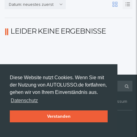
Datum: neuestes zuerst
LEIDER KEINE ERGEBNISSE
Diese Website nutzt Cookies. Wenn Sie mit
der Nutzung von AUTOLUSSO.de fortfahren,
gehen wir von Ihrem Einverständnis aus.
Datenschutz
Kontakt
AGB
Widerruf
Datenschutz
Impressum
Verstanden
© 2019 AUTOLUSSO.de | Alle Rechte vorbehalten.