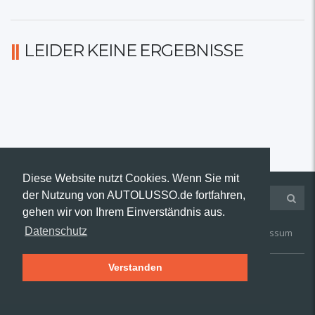
LEIDER KEINE ERGEBNISSE
Diese Website nutzt Cookies. Wenn Sie mit
der Nutzung von AUTOLUSSO.de fortfahren,
gehen wir von Ihrem Einverständnis aus.
Datenschutz
Kontakt
AGB
Widerruf
Datenschutz
Impressum
Verstanden
© 2019 AUTOLUSSO.de | Alle Rechte vorbehalten.