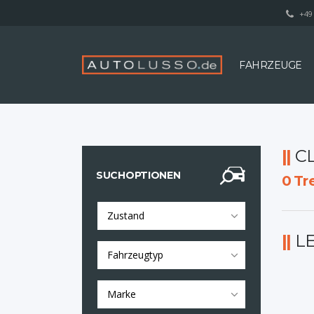
+49 
FAHRZEUGE
C
SUCHOPTIONEN
0
Tre
Zustand
L
Fahrzeugtyp
Marke