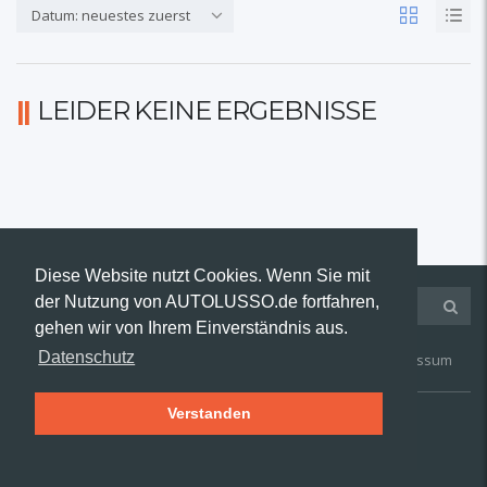
Datum: neuestes zuerst
LEIDER KEINE ERGEBNISSE
Diese Website nutzt Cookies. Wenn Sie mit
der Nutzung von AUTOLUSSO.de fortfahren,
gehen wir von Ihrem Einverständnis aus.
Datenschutz
Kontakt
AGB
Widerruf
Datenschutz
Impressum
Verstanden
© 2019 AUTOLUSSO.de | Alle Rechte vorbehalten.