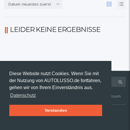
Datum: neuestes zuerst
LEIDER KEINE ERGEBNISSE
Diese Website nutzt Cookies. Wenn Sie mit
der Nutzung von AUTOLUSSO.de fortfahren,
gehen wir von Ihrem Einverständnis aus.
Datenschutz
Kontakt
AGB
Widerruf
Datenschutz
Impressum
Verstanden
© 2019 AUTOLUSSO.de | Alle Rechte vorbehalten.