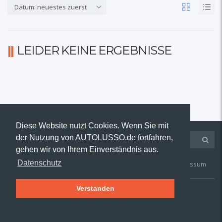
Datum: neuestes zuerst
LEIDER KEINE ERGEBNISSE
Diese Website nutzt Cookies. Wenn Sie mit
der Nutzung von AUTOLUSSO.de fortfahren,
gehen wir von Ihrem Einverständnis aus.
Datenschutz
Kontakt
AGB
Widerruf
Datenschutz
Impressum
Verstanden
© 2019 AUTOLUSSO.de | Alle Rechte vorbehalten.