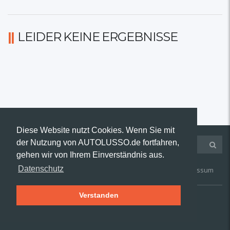
LEIDER KEINE ERGEBNISSE
Diese Website nutzt Cookies. Wenn Sie mit
der Nutzung von AUTOLUSSO.de fortfahren,
gehen wir von Ihrem Einverständnis aus.
Datenschutz
Kontakt
AGB
Widerruf
Datenschutz
Impressum
Verstanden
© 2019 AUTOLUSSO.de | Alle Rechte vorbehalten.