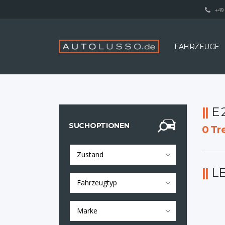
+49 
FAHRZEUGE
E
SUCHOPTIONEN
0
Tre
Zustand
L
Fahrzeugtyp
Marke