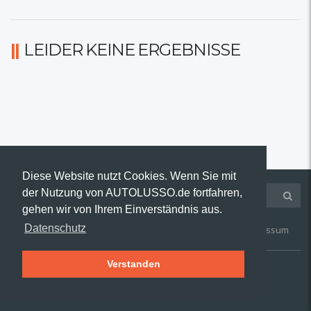
LEIDER KEINE ERGEBNISSE
Diese Website nutzt Cookies. Wenn Sie mit
der Nutzung von AUTOLUSSO.de fortfahren,
gehen wir von Ihrem Einverständnis aus.
Datenschutz
Kontakt
AGB
Widerruf
Datenschutz
Impressum
Verstanden
© 2019 AUTOLUSSO.de | Alle Rechte vorbehalten.