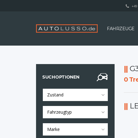
+49 
FAHRZEUGE
G
SUCHOPTIONEN
0
Tre
Zustand
L
Fahrzeugtyp
Marke