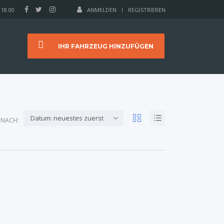
 18.00
ANMELDEN
REGISTRIEREN
IHR FAHRZEUG HINZUFÜGEN
Datum: neuestes zuerst
 NACH: