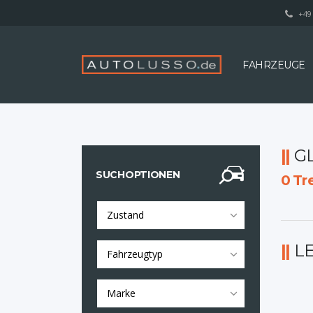
+49 
FAHRZEUGE
G
SUCHOPTIONEN
0
Tre
Zustand
L
Fahrzeugtyp
Marke