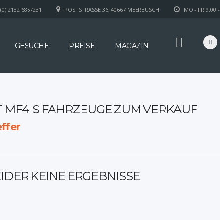
(0) 2132 6857231
POSTSTRASSE 36, 40667 MEERBUSCH
MO - FR 9.00 -
GESUCHE
PREISE
MAGAZIN
T MF4-S FAHRZEUGE ZUM VERKAUF
ffer
EIDER KEINE ERGEBNISSE