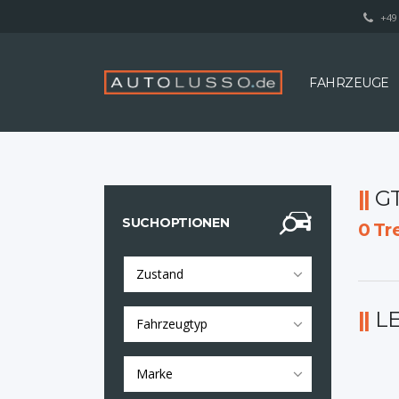
+49 
FAHRZEUGE
G
SUCHOPTIONEN
0
Tre
Zustand
L
Fahrzeugtyp
Marke