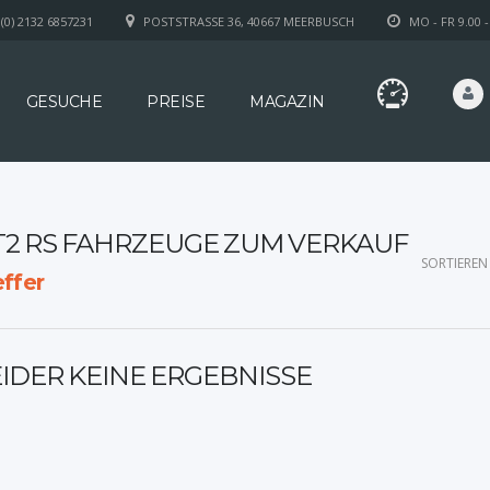
(0) 2132 6857231
POSTSTRASSE 36, 40667 MEERBUSCH
MO - FR 9.00 -
GESUCHE
PREISE
MAGAZIN
T2 RS FAHRZEUGE ZUM VERKAUF
SORTIEREN
ffer
EIDER KEINE ERGEBNISSE