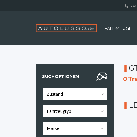
+49 
FAHRZEUGE
G
SUCHOPTIONEN
0
Tre
Zustand
L
Fahrzeugtyp
Marke