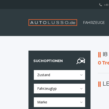
+49 
FAHRZEUGE
I
SUCHOPTIONEN
0
Tre
Zustand
L
Fahrzeugtyp
Marke