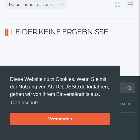
Datum: neuestes zuerst
LEIDER KEINE ERGEBNISSE
Diese Website nutzt Cookies. Wenn Sie mit
der Nutzung von AUTOLUSSO.de fortfahren,
gehen wir von Ihrem Einverständnis aus.
Datenschutz
Kontakt
AGB
Widerruf
Datenschutz
Impressum
Verstanden
© 2019 AUTOLUSSO.de | Alle Rechte vorbehalten.