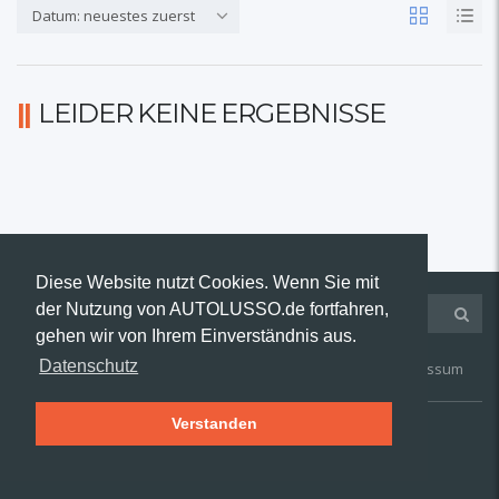
Datum: neuestes zuerst
LEIDER KEINE ERGEBNISSE
Diese Website nutzt Cookies. Wenn Sie mit
der Nutzung von AUTOLUSSO.de fortfahren,
gehen wir von Ihrem Einverständnis aus.
Datenschutz
Kontakt
AGB
Widerruf
Datenschutz
Impressum
Verstanden
© 2019 AUTOLUSSO.de | Alle Rechte vorbehalten.