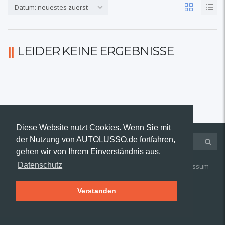
Datum: neuestes zuerst
LEIDER KEINE ERGEBNISSE
Diese Website nutzt Cookies. Wenn Sie mit
der Nutzung von AUTOLUSSO.de fortfahren,
gehen wir von Ihrem Einverständnis aus.
Datenschutz
Kontakt
AGB
Widerruf
Datenschutz
Impressum
Verstanden
© 2019 AUTOLUSSO.de | Alle Rechte vorbehalten.