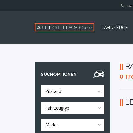
+49 
FAHRZEUGE
R
SUCHOPTIONEN
0
Tre
Zustand
L
Fahrzeugtyp
Marke