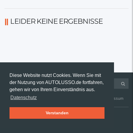
LEIDER KEINE ERGEBNISSE
Diese Website nutzt Cookies. Wenn Sie mit
der Nutzung von AUTOLUSSO.de fortfahren,
gehen wir von Ihrem Einverständnis aus.
Datenschutz
Kontakt
AGB
Widerruf
Datenschutz
Impressum
Verstanden
© 2019 AUTOLUSSO.de | Alle Rechte vorbehalten.