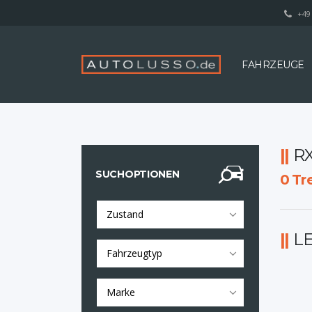
+49 
FAHRZEUGE
R
SUCHOPTIONEN
0
Tre
Zustand
L
Fahrzeugtyp
Marke