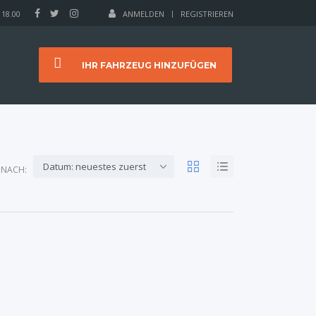
 18.00
ANMELDEN
REGISTRIEREN
IHR FAHRZEUG HINZUFÜGEN
Datum: neuestes zuerst
 NACH: